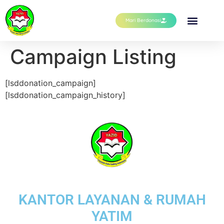
Mari Berdonasi
Campaign Listing
[lsddonation_campaign]
[lsddonation_campaign_history]
KANTOR LAYANAN & RUMAH
YATIM