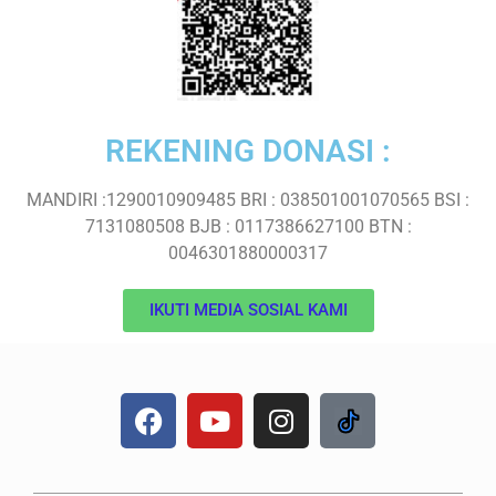
REKENING DONASI :
MANDIRI :1290010909485 BRI : 038501001070565 BSI :
7131080508 BJB : 0117386627100 BTN :
0046301880000317
IKUTI MEDIA SOSIAL KAMI