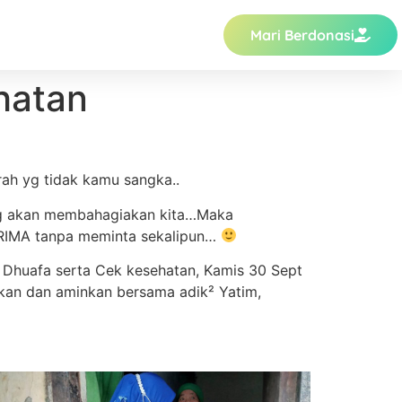
Mari Berdonasi
hatan
ah yg tidak kamu sangka..
n yg akan membahagiakan kita…Maka
RIMA tanpa meminta sekalipun…
 & Dhuafa serta Cek kesehatan, Kamis 30 Sept
cakan dan aminkan bersama adik² Yatim,