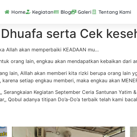
Home
Kegiatan
Blog
Galeri
Tentang Kami
 Dhuafa serta Cek kese
maka Allah akan memperbaiki KEADAAN mu…
tuk orang lain, engkau akan mendapatkan kebaikan dari ar
ng lain, Alllah akan memberi kita rizki berupa orang lai
, karena setiap engkau memberi, maka engkau akan MENE
aa,,, Serangkaian Kegiatan September Ceria Santunan Yatim
ar,, Qobul adanya titipan Do’a-Do’a terbaik telah kami ba