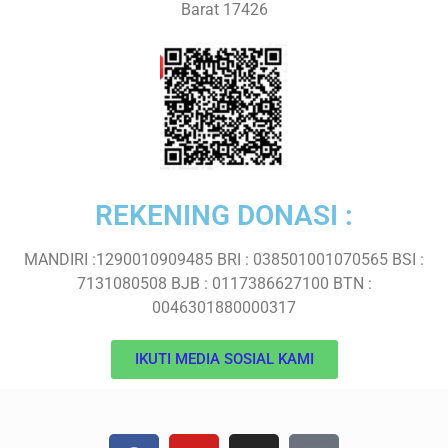
Barat 17426
REKENING DONASI :
MANDIRI :1290010909485 BRI : 038501001070565 BSI :
7131080508 BJB : 0117386627100 BTN :
0046301880000317
IKUTI MEDIA SOSIAL KAMI