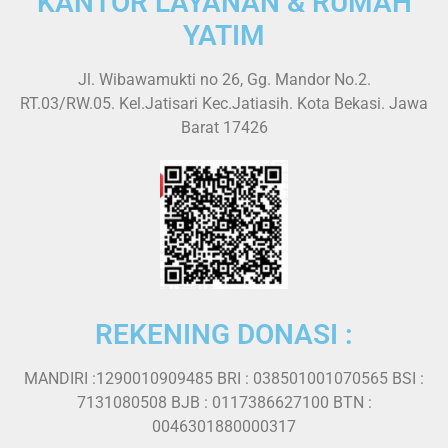
KANTOR LAYANAN & RUMAH
YATIM
Jl. Wibawamukti no 26, Gg. Mandor No.2.
RT.03/RW.05. Kel.Jatisari Kec.Jatiasih. Kota Bekasi. Jawa
Barat 17426
REKENING DONASI :
MANDIRI :1290010909485 BRI : 038501001070565 BSI :
7131080508 BJB : 0117386627100 BTN :
0046301880000317