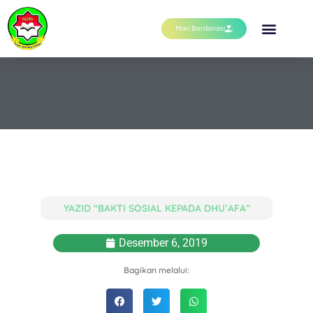
Mari Berdonasi
YAZID “BAKTI SOSIAL KEPADA DHU’AFA”
Desember 6, 2019
Bagikan melalui: